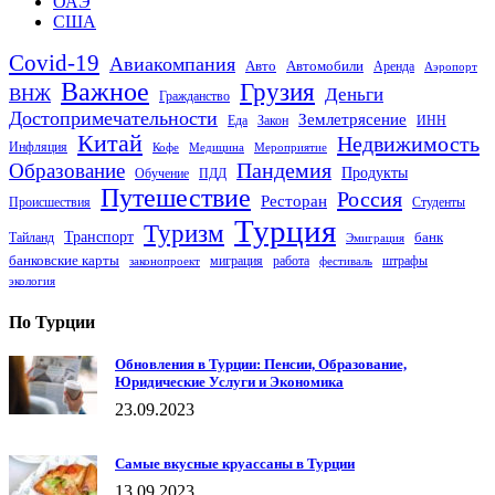
ОАЭ
США
Covid-19
Авиакомпания
Авто
Автомобили
Аренда
Аэропорт
Важное
Грузия
Деньги
ВНЖ
Гражданство
Достопримечательности
Землетрясение
Еда
Закон
ИНН
Китай
Недвижимость
Инфляция
Кофе
Медицина
Мероприятие
Пандемия
Образование
Продукты
Обучение
ПДД
Путешествие
Россия
Ресторан
Происшествия
Студенты
Турция
Туризм
Транспорт
банк
Тайланд
Эмиграция
банковские карты
миграция
работа
штрафы
законопроект
фестиваль
экология
По Турции
Обновления в Турции: Пенсии, Образование,
Юридические Услуги и Экономика
23.09.2023
Самые вкусные круассаны в Турции
13.09.2023