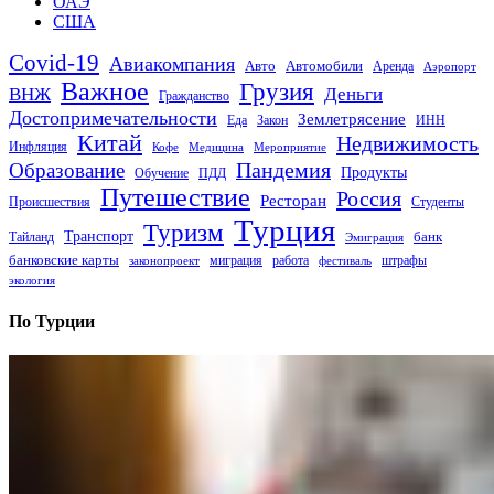
ОАЭ
США
Covid-19
Авиакомпания
Авто
Автомобили
Аренда
Аэропорт
Важное
Грузия
Деньги
ВНЖ
Гражданство
Достопримечательности
Землетрясение
Еда
Закон
ИНН
Китай
Недвижимость
Инфляция
Кофе
Медицина
Мероприятие
Пандемия
Образование
Продукты
Обучение
ПДД
Путешествие
Россия
Ресторан
Происшествия
Студенты
Турция
Туризм
Транспорт
банк
Тайланд
Эмиграция
банковские карты
миграция
работа
штрафы
законопроект
фестиваль
экология
По Турции