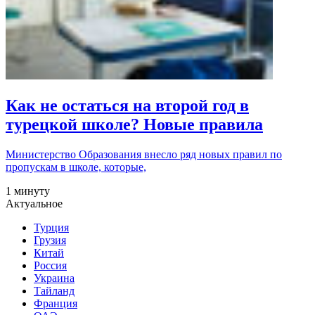
Как не остаться на второй год в
турецкой школе? Новые правила
Министерство Образования внесло ряд новых правил по
пропускам в школе, которые,
1 минуту
Актуальное
Турция
Грузия
Китай
Россия
Украина
Тайланд
Франция