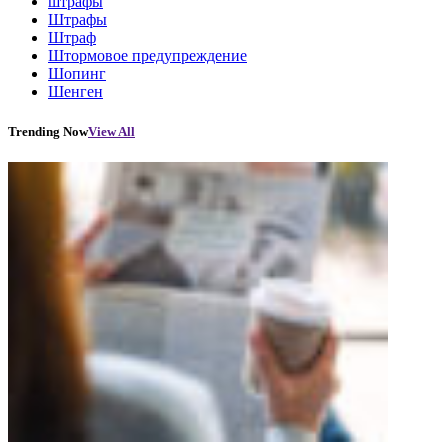
штрафы
Штрафы
Штраф
Штормовое предупреждение
Шопинг
Шенген
Trending Now
View All