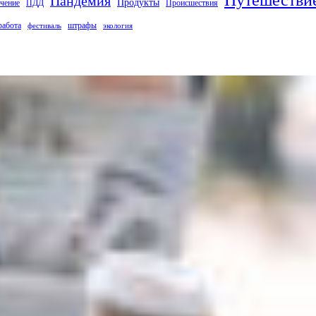
Пандемия
Продукты
чение
ПДД
Происшествия
работа
штрафы
фестиваль
экология