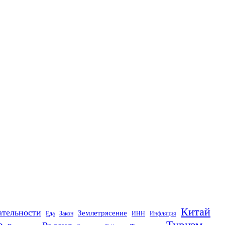
Китай
ательности
Землетрясение
Еда
Закон
ИНН
Инфляция
е
Туризм