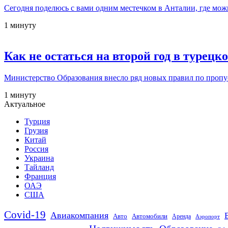
Сегодня поделюсь с вами одним местечком в Анталии, где мо
1 минуту
Как не остаться на второй год в турец
Министерство Образования внесло ряд новых правил по пропус
1 минуту
Актуальное
Турция
Грузия
Китай
Россия
Украина
Тайланд
Франция
ОАЭ
США
Covid-19
Авиакомпания
Авто
Автомобили
Аренда
Аэропорт