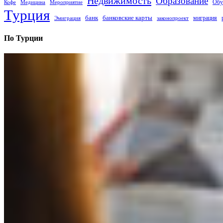
Недвижимость
Образование
Обу
Кофе
Медицина
Мероприятие
Турция
банк
банковские карты
миграция
Эмиграция
законопроект
По Турции