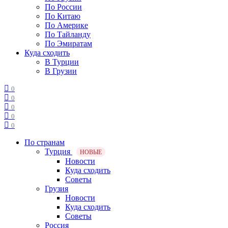
По России
По Китаю
По Америке
По Тайланду
По Эмиратам
Куда сходить
В Турции
В Грузии
0
0
0
0
0
По странам
Турция
НОВЫЕ
Новости
Куда сходить
Советы
Грузия
Новости
Куда сходить
Советы
Россия