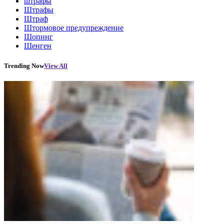
штрафы
Штрафы
Штраф
Штормовое предупреждение
Шопинг
Шенген
Trending Now
View All