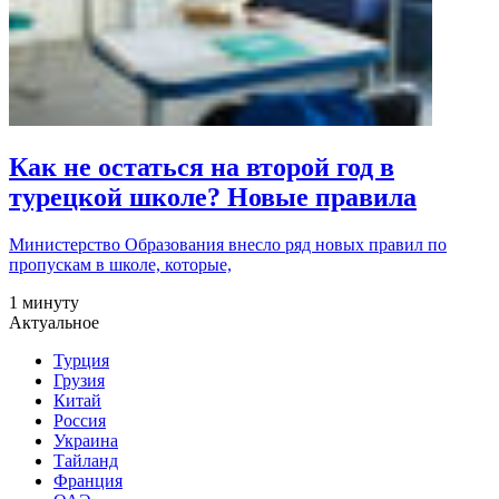
Как не остаться на второй год в
турецкой школе? Новые правила
Министерство Образования внесло ряд новых правил по
пропускам в школе, которые,
1 минуту
Актуальное
Турция
Грузия
Китай
Россия
Украина
Тайланд
Франция