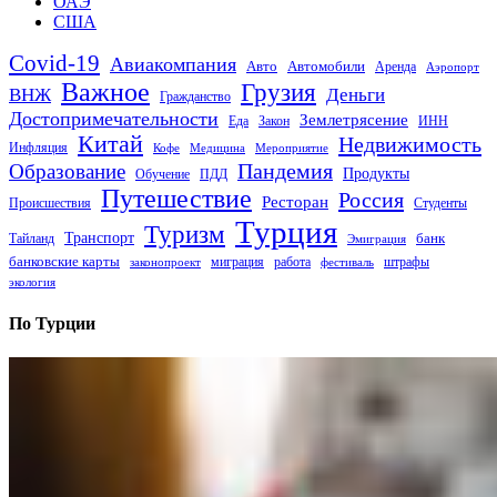
ОАЭ
США
Covid-19
Авиакомпания
Авто
Автомобили
Аренда
Аэропорт
Важное
Грузия
Деньги
ВНЖ
Гражданство
Достопримечательности
Землетрясение
Еда
Закон
ИНН
Китай
Недвижимость
Инфляция
Кофе
Медицина
Мероприятие
Пандемия
Образование
Продукты
Обучение
ПДД
Путешествие
Россия
Ресторан
Происшествия
Студенты
Турция
Туризм
Транспорт
банк
Тайланд
Эмиграция
банковские карты
миграция
работа
штрафы
законопроект
фестиваль
экология
По Турции