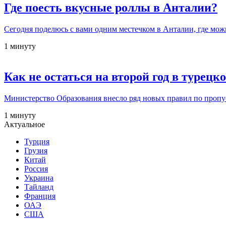
Где поесть вкусные роллы в Анталии?
Сегодня поделюсь с вами одним местечком в Анталии, где мо
1 минуту
Как не остаться на второй год в турец
Министерство Образования внесло ряд новых правил по пропус
1 минуту
Актуальное
Турция
Грузия
Китай
Россия
Украина
Тайланд
Франция
ОАЭ
США