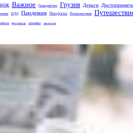
Важное
Грузия
Деньги
Достопримеч
ВНЖ
Гражданство
Путешестви
Пандемия
Продукты
чение
ПДД
Происшествия
работа
штрафы
фестиваль
экология