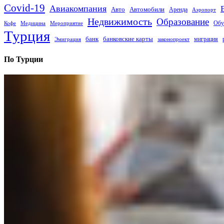
Covid-19
Авиакомпания
Авто
Автомобили
Аренда
Аэропорт
Недвижимость
Образование
Обу
Кофе
Медицина
Мероприятие
Турция
банк
банковские карты
миграция
Эмиграция
законопроект
По Турции