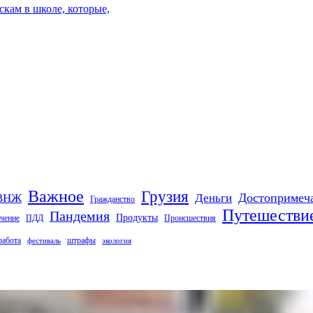
кам в школе, которые,
Важное
Грузия
Деньги
Достопримеч
ВНЖ
Гражданство
Путешестви
Пандемия
Продукты
чение
ПДД
Происшествия
работа
штрафы
фестиваль
экология