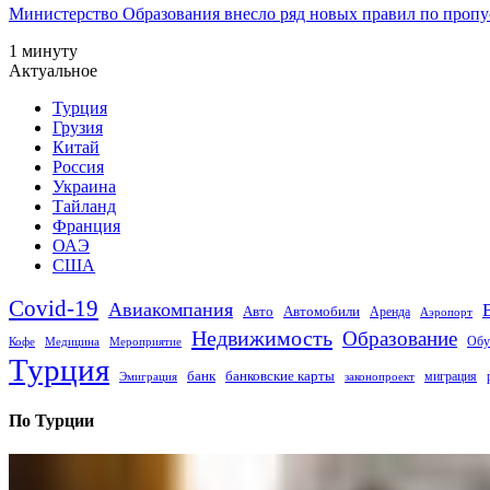
Министерство Образования внесло ряд новых правил по пропус
1 минуту
Актуальное
Турция
Грузия
Китай
Россия
Украина
Тайланд
Франция
ОАЭ
США
Covid-19
Авиакомпания
Авто
Автомобили
Аренда
Аэропорт
Недвижимость
Образование
Обу
Кофе
Медицина
Мероприятие
Турция
банк
банковские карты
миграция
Эмиграция
законопроект
По Турции