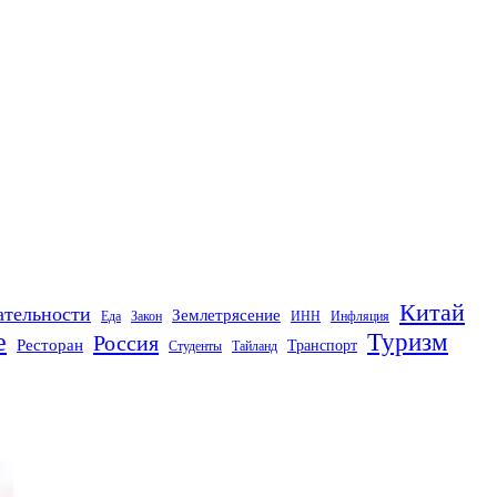
Китай
ательности
Землетрясение
Еда
Закон
ИНН
Инфляция
е
Туризм
Россия
Ресторан
Транспорт
Студенты
Тайланд