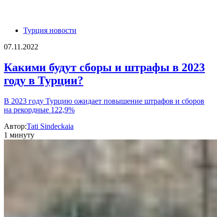
Турция новости
07.11.2022
Какими будут сборы и штрафы в 2023
году в Турции?
В 2023 году Турцию ожидает повышение штрафов и сборов
на рекордные 122,9%
Автор:
Tati Sindeckaia
1 минуту