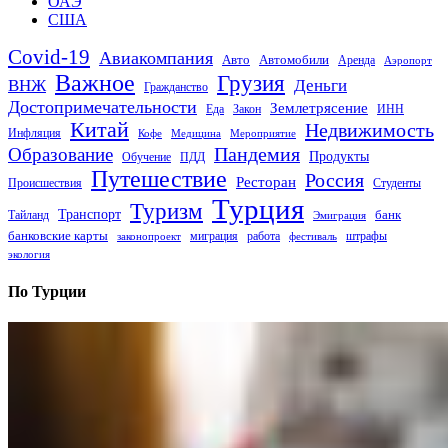
ОАЭ
США
Covid-19
Авиакомпания
Авто
Автомобили
Аренда
Аэропорт
Важное
Грузия
Деньги
ВНЖ
Гражданство
Достопримечательности
Землетрясение
Еда
Закон
ИНН
Китай
Недвижимость
Инфляция
Кофе
Медицина
Мероприятие
Пандемия
Образование
Продукты
Обучение
ПДД
Путешествие
Россия
Ресторан
Происшествия
Студенты
Турция
Туризм
Транспорт
банк
Тайланд
Эмиграция
банковские карты
миграция
работа
штрафы
законопроект
фестиваль
экология
По Турции