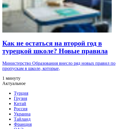
Как не остаться на второй год в
турецкой школе? Новые правила
Министерство Образования внесло ряд новых правил по
пропускам в школе, которые,
1 минуту
Актуальное
Турция
Грузия
Китай
Россия
Украина
Тайланд
Франция