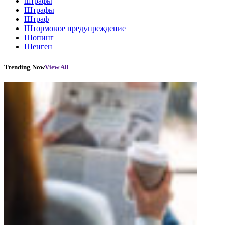
штрафы
Штрафы
Штраф
Штормовое предупреждение
Шопинг
Шенген
Trending Now
View All