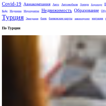
Covid-19
Авиакомпания
Авто
Автомобили
Аренда
Аэропорт
Недвижимость
Образование
Обу
Кофе
Медицина
Мероприятие
Турция
банк
банковские карты
миграция
Эмиграция
законопроект
По Турции