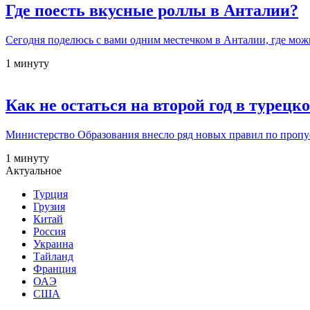
Где поесть вкусные роллы в Анталии?
Сегодня поделюсь с вами одним местечком в Анталии, где мо
1 минуту
Как не остаться на второй год в турец
Министерство Образования внесло ряд новых правил по пропус
1 минуту
Актуальное
Турция
Грузия
Китай
Россия
Украина
Тайланд
Франция
ОАЭ
США