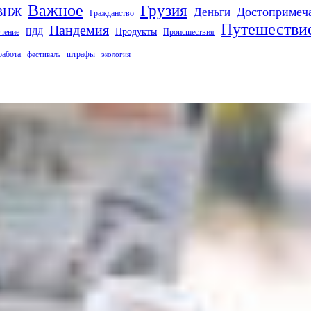
Важное
Грузия
Деньги
Достопримеч
ВНЖ
Гражданство
Путешестви
Пандемия
Продукты
чение
ПДД
Происшествия
работа
штрафы
фестиваль
экология