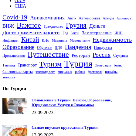
ОАЭ
США
Covid-19
Авиакомпания
Авто
Автомобили
Аренда
Аэропорт
Важное
Грузия
Деньги
ВНЖ
Гражданство
Достопримечательности
Землетрясение
Еда
Закон
ИНН
Китай
Недвижимость
Инфляция
Кофе
Медицина
Мероприятие
Пандемия
Образование
Продукты
Обучение
ПДД
Путешествие
Россия
Ресторан
Происшествия
Студенты
Турция
Туризм
Транспорт
банк
Тайланд
Эмиграция
банковские карты
миграция
работа
штрафы
законопроект
фестиваль
экология
По Турции
Обновления в Турции: Пенсии, Образование,
Юридические Услуги и Экономика
23.09.2023
Самые вкусные круассаны в Турции
13.09.2023