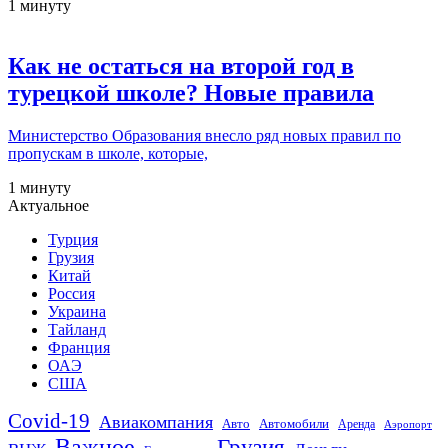
1 минуту
Как не остаться на второй год в
турецкой школе? Новые правила
Министерство Образования внесло ряд новых правил по
пропускам в школе, которые,
1 минуту
Актуальное
Турция
Грузия
Китай
Россия
Украина
Тайланд
Франция
ОАЭ
США
Covid-19
Авиакомпания
Авто
Автомобили
Аренда
Аэропорт
Важное
Грузия