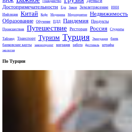
Деньги
ВНЖ
Гражданство
Достопримечательности
Землетрясение
Еда
Закон
ИНН
Китай
Недвижимость
Инфляция
Кофе
Медицина
Мероприятие
Пандемия
Образование
Продукты
Обучение
ПДД
Путешествие
Россия
Ресторан
Происшествия
Студенты
Турция
Туризм
Транспорт
банк
Тайланд
Эмиграция
банковские карты
миграция
работа
штрафы
законопроект
фестиваль
экология
По Турции