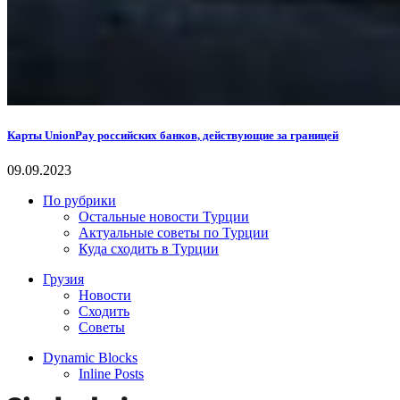
Карты UnionPay российских банков, действующие за границей
09.09.2023
По рубрики
Остальные новости Турции
Актуальные советы по Турции
Куда сходить в Турции
Грузия
Новости
Сходить
Советы
Dynamic Blocks
Inline Posts