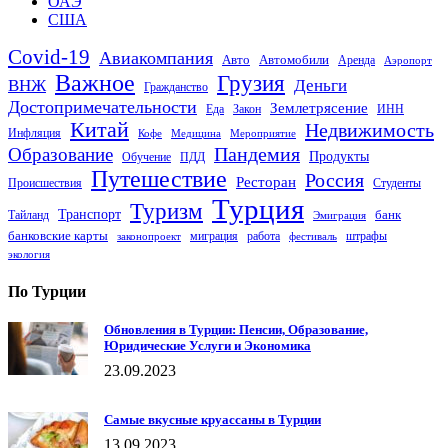
ОАЭ
США
Covid-19
Авиакомпания
Авто
Автомобили
Аренда
Аэропорт
Важное
Грузия
Деньги
ВНЖ
Гражданство
Достопримечательности
Землетрясение
Еда
Закон
ИНН
Китай
Недвижимость
Инфляция
Кофе
Медицина
Мероприятие
Пандемия
Образование
Продукты
Обучение
ПДД
Путешествие
Россия
Ресторан
Происшествия
Студенты
Турция
Туризм
Транспорт
банк
Тайланд
Эмиграция
банковские карты
миграция
работа
штрафы
законопроект
фестиваль
экология
По Турции
Обновления в Турции: Пенсии, Образование,
Юридические Услуги и Экономика
23.09.2023
Самые вкусные круассаны в Турции
13.09.2023