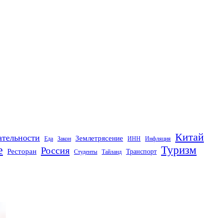
Китай
ательности
Землетрясение
Еда
Закон
ИНН
Инфляция
е
Туризм
Россия
Ресторан
Транспорт
Студенты
Тайланд