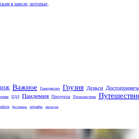
кам в школе, которые,
Важное
Грузия
Деньги
Достопримеч
ВНЖ
Гражданство
Путешестви
Пандемия
Продукты
чение
ПДД
Происшествия
работа
штрафы
фестиваль
экология