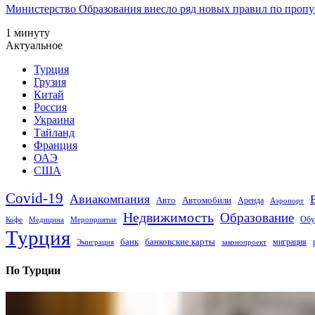
Министерство Образования внесло ряд новых правил по пропус
1 минуту
Актуальное
Турция
Грузия
Китай
Россия
Украина
Тайланд
Франция
ОАЭ
США
Covid-19
Авиакомпания
Авто
Автомобили
Аренда
Аэропорт
Недвижимость
Образование
Обу
Кофе
Медицина
Мероприятие
Турция
банк
банковские карты
миграция
Эмиграция
законопроект
По Турции