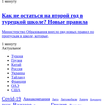
1 минуту
Как не остаться на второй год в
турецкой школе? Новые правила
Министерство Образования внесло ряд новых правил по
пропускам в школе, которые,
1 минуту
Актуальное
Турция
Грузия
Китай
Россия
Украина
Тайланд
Франция
ОАЭ
США
Covid-19
Авиакомпания
Авто
Автомобили
Аренда
Аэропорт
Важное
Грузия