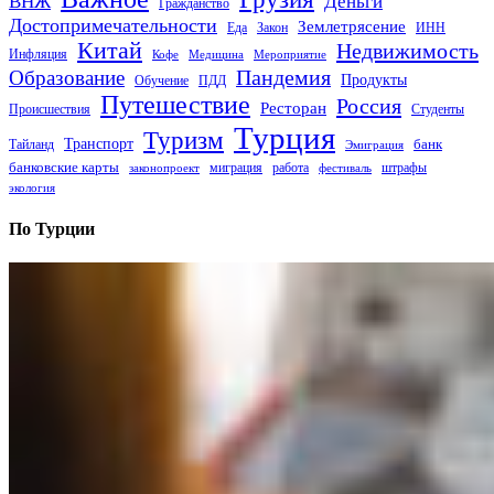
Деньги
ВНЖ
Гражданство
Достопримечательности
Землетрясение
Еда
Закон
ИНН
Китай
Недвижимость
Инфляция
Кофе
Медицина
Мероприятие
Пандемия
Образование
Продукты
Обучение
ПДД
Путешествие
Россия
Ресторан
Происшествия
Студенты
Турция
Туризм
Транспорт
банк
Тайланд
Эмиграция
банковские карты
миграция
работа
штрафы
законопроект
фестиваль
экология
По Турции