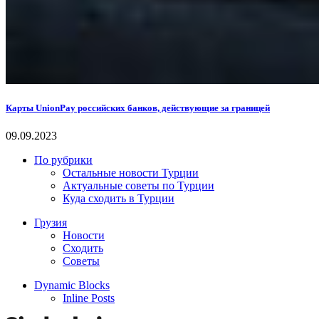
Карты UnionPay российских банков, действующие за границей
09.09.2023
По рубрики
Остальные новости Турции
Актуальные советы по Турции
Куда сходить в Турции
Грузия
Новости
Сходить
Советы
Dynamic Blocks
Inline Posts