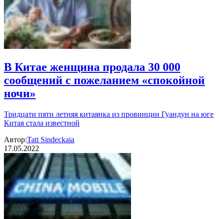
В Китае женщина продала 30 000
сообщений с пожеланием «спокойной
ночи»
Тридцати пяти летняя китаянка из провинции Гуандун на юге
Китая стала известной
Автор:
Tati Sindeckaia
17.05.2022