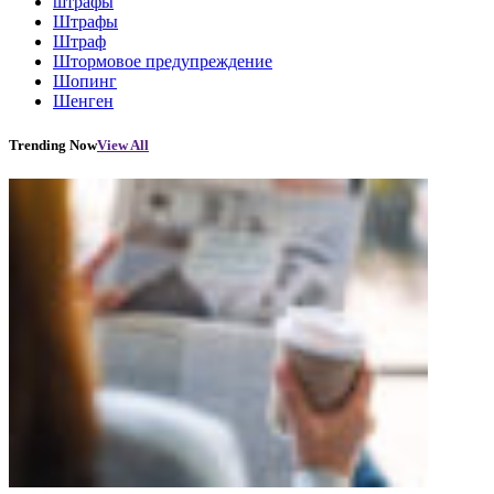
штрафы
Штрафы
Штраф
Штормовое предупреждение
Шопинг
Шенген
Trending Now
View All