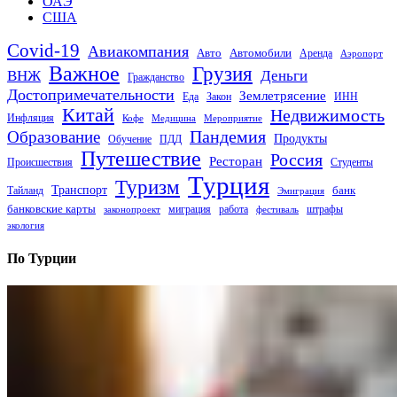
ОАЭ
США
Covid-19
Авиакомпания
Авто
Автомобили
Аренда
Аэропорт
Важное
Грузия
Деньги
ВНЖ
Гражданство
Достопримечательности
Землетрясение
Еда
Закон
ИНН
Китай
Недвижимость
Инфляция
Кофе
Медицина
Мероприятие
Пандемия
Образование
Продукты
Обучение
ПДД
Путешествие
Россия
Ресторан
Происшествия
Студенты
Турция
Туризм
Транспорт
банк
Тайланд
Эмиграция
банковские карты
миграция
работа
штрафы
законопроект
фестиваль
экология
По Турции