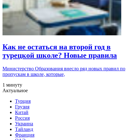
Как не остаться на второй год в
турецкой школе? Новые правила
Министерство Образования внесло ряд новых правил по
пропускам в школе, которые,
1 минуту
Актуальное
Турция
Грузия
Китай
Россия
Украина
Тайланд
Франция