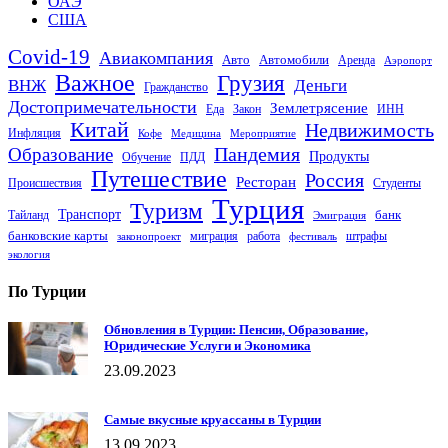
ОАЭ
США
Covid-19
Авиакомпания
Авто
Автомобили
Аренда
Аэропорт
Важное
Грузия
Деньги
ВНЖ
Гражданство
Достопримечательности
Землетрясение
Еда
Закон
ИНН
Китай
Недвижимость
Инфляция
Кофе
Медицина
Мероприятие
Пандемия
Образование
Продукты
Обучение
ПДД
Путешествие
Россия
Ресторан
Происшествия
Студенты
Турция
Туризм
Транспорт
банк
Тайланд
Эмиграция
банковские карты
миграция
работа
штрафы
законопроект
фестиваль
экология
По Турции
Обновления в Турции: Пенсии, Образование,
Юридические Услуги и Экономика
23.09.2023
Самые вкусные круассаны в Турции
13.09.2023