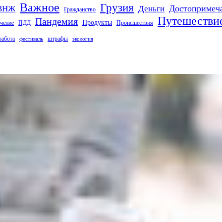
Важное
Грузия
Деньги
Достопримеч
ВНЖ
Гражданство
Путешестви
Пандемия
Продукты
чение
ПДД
Происшествия
работа
штрафы
фестиваль
экология