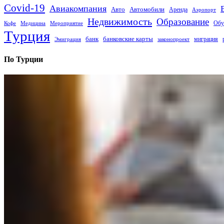
Covid-19
Авиакомпания
Авто
Автомобили
Аренда
Аэропорт
Недвижимость
Образование
Обу
Кофе
Медицина
Мероприятие
Турция
банк
банковские карты
миграция
Эмиграция
законопроект
По Турции