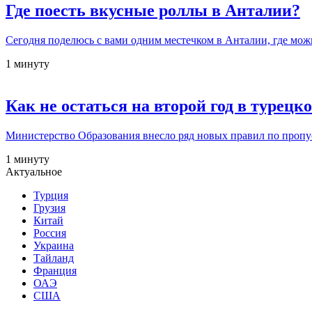
Где поесть вкусные роллы в Анталии?
Сегодня поделюсь с вами одним местечком в Анталии, где мо
1 минуту
Как не остаться на второй год в турец
Министерство Образования внесло ряд новых правил по пропус
1 минуту
Актуальное
Турция
Грузия
Китай
Россия
Украина
Тайланд
Франция
ОАЭ
США