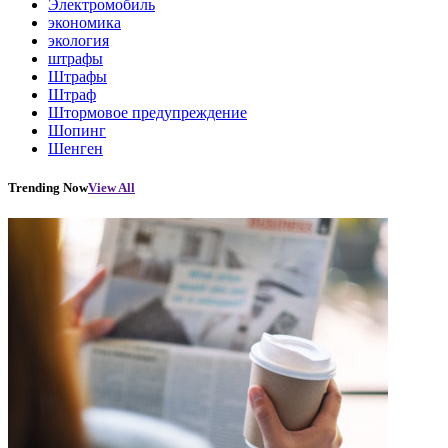
Электромобиль
экономика
экология
штрафы
Штрафы
Штраф
Штормовое предупреждение
Шопинг
Шенген
Trending Now
View All