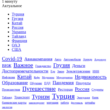
1 минуту
Актуальное
Турция
Грузия
Китай
Россия
Украина
Тайланд
Франция
ОАЭ
США
Covid-19
Авиакомпания
Авто
Автомобили
Аренда
Аэропорт
Важное
Грузия
Деньги
ВНЖ
Гражданство
Достопримечательности
Землетрясение
Еда
Закон
ИНН
Китай
Недвижимость
Инфляция
Кофе
Медицина
Мероприятие
Пандемия
Образование
Продукты
Обучение
ПДД
Путешествие
Россия
Ресторан
Происшествия
Студенты
Турция
Туризм
Транспорт
банк
Тайланд
Эмиграция
банковские карты
миграция
работа
штрафы
законопроект
фестиваль
экология