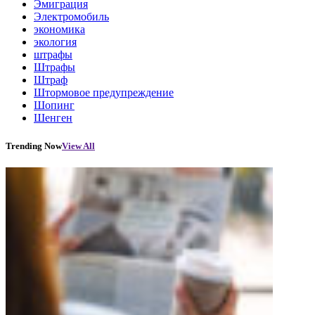
Эмиграция
Электромобиль
экономика
экология
штрафы
Штрафы
Штраф
Штормовое предупреждение
Шопинг
Шенген
Trending Now
View All