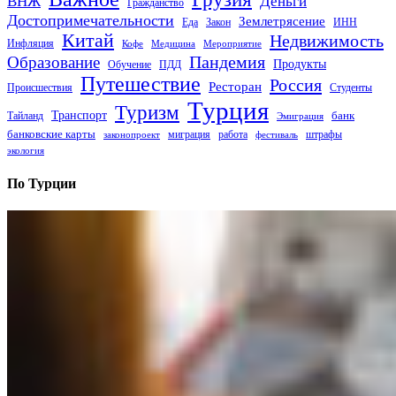
Деньги
ВНЖ
Гражданство
Достопримечательности
Землетрясение
Еда
Закон
ИНН
Китай
Недвижимость
Инфляция
Кофе
Медицина
Мероприятие
Пандемия
Образование
Продукты
Обучение
ПДД
Путешествие
Россия
Ресторан
Происшествия
Студенты
Турция
Туризм
Транспорт
банк
Тайланд
Эмиграция
банковские карты
миграция
работа
штрафы
законопроект
фестиваль
экология
По Турции