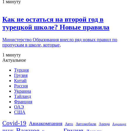
1 минуту
Как не остаться на второй год в
турецкой школе? Новые правила
Министерство Образования внесло ряд новых правил по
пропускам в школе, которые,
1 минуту
Актуальное
Турция
Грузия
Китай
Россия
Украина
Тайланд
Франция
ОАЭ
США
Covid-19
Авиакомпания
Авто
Автомобили
Аренда
Аэропорт
Важное
Грузия