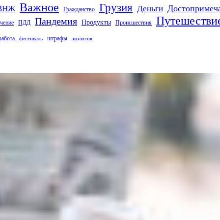
Важное
Грузия
Деньги
Достопримеч
ВНЖ
Гражданство
Путешестви
Пандемия
Продукты
чение
ПДД
Происшествия
работа
штрафы
фестиваль
экология