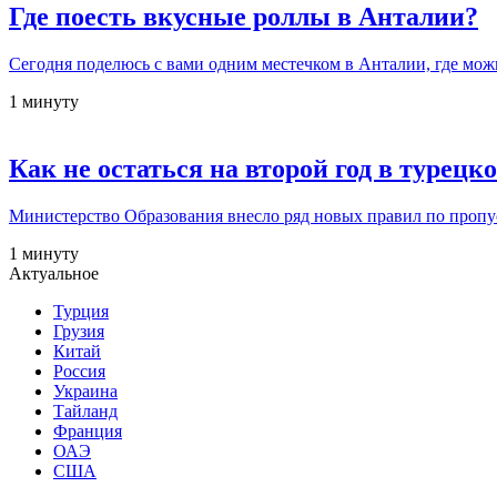
Где поесть вкусные роллы в Анталии?
Сегодня поделюсь с вами одним местечком в Анталии, где мо
1 минуту
Как не остаться на второй год в турец
Министерство Образования внесло ряд новых правил по пропус
1 минуту
Актуальное
Турция
Грузия
Китай
Россия
Украина
Тайланд
Франция
ОАЭ
США