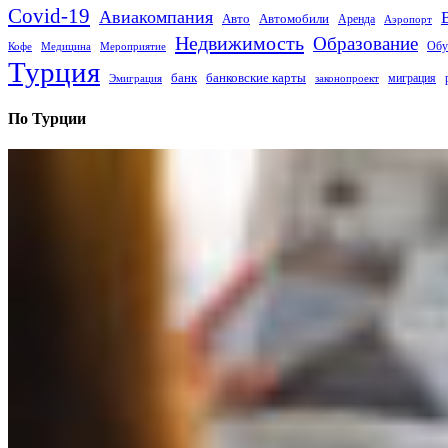
Covid-19
Авиакомпания
Авто
Автомобили
Аренда
Аэропорт
Недвижимость
Образование
Обу
Кофе
Медицина
Мероприятие
Турция
банк
банковские карты
миграция
Эмиграция
законопроект
По Турции