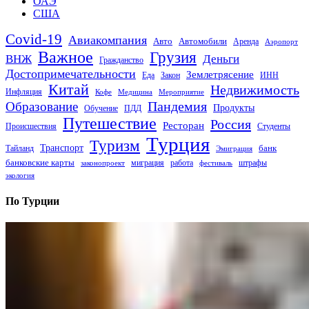
ОАЭ
США
Covid-19
Авиакомпания
Авто
Автомобили
Аренда
Аэропорт
Важное
Грузия
Деньги
ВНЖ
Гражданство
Достопримечательности
Землетрясение
Еда
Закон
ИНН
Китай
Недвижимость
Инфляция
Кофе
Медицина
Мероприятие
Пандемия
Образование
Продукты
Обучение
ПДД
Путешествие
Россия
Ресторан
Происшествия
Студенты
Турция
Туризм
Транспорт
банк
Тайланд
Эмиграция
банковские карты
миграция
работа
штрафы
законопроект
фестиваль
экология
По Турции