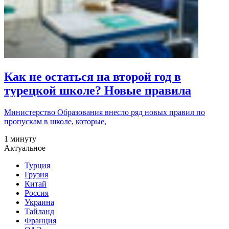
Как не остаться на второй год в
турецкой школе? Новые правила
Министерство Образования внесло ряд новых правил по
пропускам в школе, которые,
1 минуту
Актуальное
Турция
Грузия
Китай
Россия
Украина
Тайланд
Франция