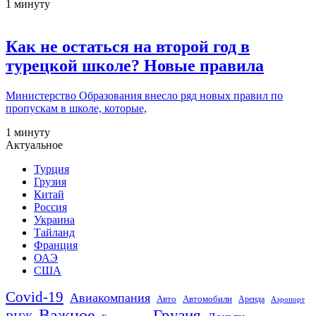
1 минуту
Как не остаться на второй год в
турецкой школе? Новые правила
Министерство Образования внесло ряд новых правил по
пропускам в школе, которые,
1 минуту
Актуальное
Турция
Грузия
Китай
Россия
Украина
Тайланд
Франция
ОАЭ
США
Covid-19
Авиакомпания
Авто
Автомобили
Аренда
Аэропорт
Важное
Грузия