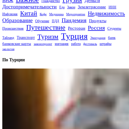
Деньги
ВНЖ
Гражданство
Достопримечательности
Землетрясение
Еда
Закон
ИНН
Китай
Недвижимость
Инфляция
Кофе
Медицина
Мероприятие
Пандемия
Образование
Продукты
Обучение
ПДД
Путешествие
Россия
Ресторан
Происшествия
Студенты
Турция
Туризм
Транспорт
банк
Тайланд
Эмиграция
банковские карты
миграция
работа
штрафы
законопроект
фестиваль
экология
По Турции