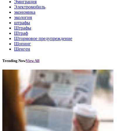
Эмиграция
Электромобиль
экономика
экология
штрафы
Штрафы
Штраф
Штормовое предупреждение
Шопинг
Шенген
Trending Now
View All