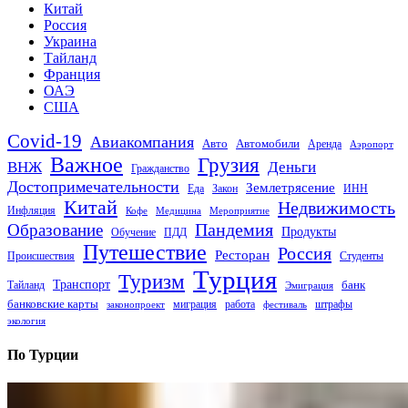
Китай
Россия
Украина
Тайланд
Франция
ОАЭ
США
Covid-19
Авиакомпания
Авто
Автомобили
Аренда
Аэропорт
Важное
Грузия
Деньги
ВНЖ
Гражданство
Достопримечательности
Землетрясение
Еда
Закон
ИНН
Китай
Недвижимость
Инфляция
Кофе
Медицина
Мероприятие
Пандемия
Образование
Продукты
Обучение
ПДД
Путешествие
Россия
Ресторан
Происшествия
Студенты
Турция
Туризм
Транспорт
банк
Тайланд
Эмиграция
банковские карты
миграция
работа
штрафы
законопроект
фестиваль
экология
По Турции