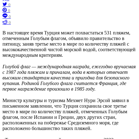
0
0
0
0
В настоящее время Турция может похвастаться 531 пляжем,
отмеченным Голубым флагом, объявило правительство в
пятницу, заняв третье место в мире по количеству пляжей с
высококачественной чистой морской водой, соответствующей
международным критериям.
⠀
Голубой флаг — международная награда, ежегодно вручаемая
с 1987 года пляжам и причалам, вода в которых отвечает
высоким стандартам качества и пригодна для безопасного
купания. Родиной Голубого флага считается Франция, где
первое награждение произошло в 1985 году.
⠀
Министр культуры и туризма Мехмет Нури Эрсой заявил в
письменном заявлении, что Турция сохранила свое третье
место в мире по количеству пляжей, отмеченных Голубым
флагом, после Испании и Греции, двух других стран,
расположенных на побережье Средиземного моря, где
расположено большинство таких пляжей.
⠀