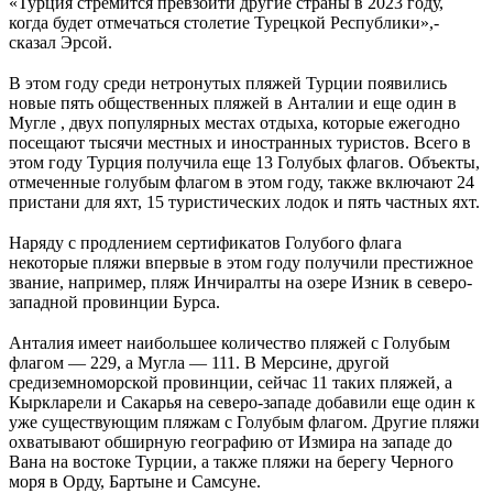
«Турция стремится превзойти другие страны в 2023 году,
когда будет отмечаться столетие Турецкой Республики»,-
сказал Эрсой.
⠀
В этом году среди нетронутых пляжей Турции появились
новые пять общественных пляжей в Анталии и еще один в
Мугле , двух популярных местах отдыха, которые ежегодно
посещают тысячи местных и иностранных туристов. Всего в
этом году Турция получила еще 13 Голубых флагов. Объекты,
отмеченные голубым флагом в этом году, также включают 24
пристани для яхт, 15 туристических лодок и пять частных яхт.
⠀
Наряду с продлением сертификатов Голубого флага
некоторые пляжи впервые в этом году получили престижное
звание, например, пляж Инчиралты на озере Изник в северо-
западной провинции Бурса.
⠀
Анталия имеет наибольшее количество пляжей с Голубым
флагом — 229, а Мугла — 111. В Мерсине, другой
средиземноморской провинции, сейчас 11 таких пляжей, а
Кыркларели и Сакарья на северо-западе добавили еще один к
уже существующим пляжам с Голубым флагом. Другие пляжи
охватывают обширную географию от Измира на западе до
Вана на востоке Турции, а также пляжи на берегу Черного
моря в Орду, Бартыне и Самсуне.