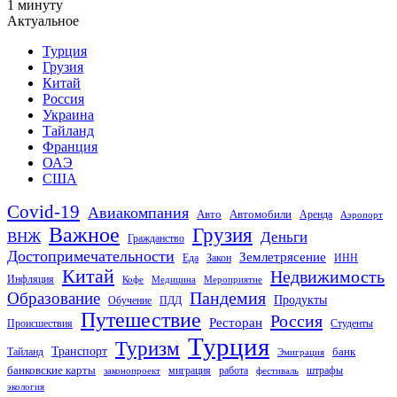
1 минуту
Актуальное
Турция
Грузия
Китай
Россия
Украина
Тайланд
Франция
ОАЭ
США
Covid-19
Авиакомпания
Авто
Автомобили
Аренда
Аэропорт
Важное
Грузия
Деньги
ВНЖ
Гражданство
Достопримечательности
Землетрясение
Еда
Закон
ИНН
Китай
Недвижимость
Инфляция
Кофе
Медицина
Мероприятие
Пандемия
Образование
Продукты
Обучение
ПДД
Путешествие
Россия
Ресторан
Происшествия
Студенты
Турция
Туризм
Транспорт
банк
Тайланд
Эмиграция
банковские карты
миграция
работа
штрафы
законопроект
фестиваль
экология