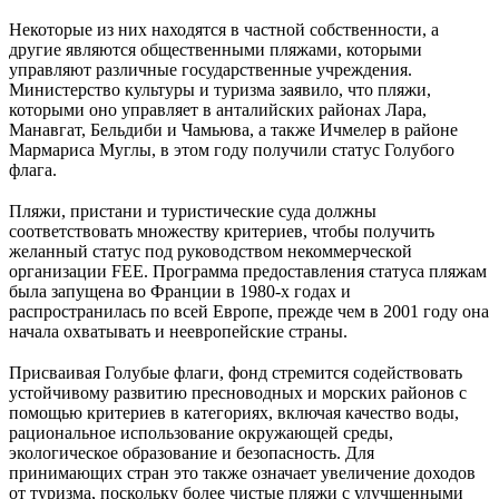
⠀
Некоторые из них находятся в частной собственности, а
другие являются общественными пляжами, которыми
управляют различные государственные учреждения.
Министерство культуры и туризма заявило, что пляжи,
которыми оно управляет в анталийских районах Лара,
Манавгат, Бельдиби и Чамьюва, а также Ичмелер в районе
Мармариса Муглы, в этом году получили статус Голубого
флага.
⠀
Пляжи, пристани и туристические суда должны
соответствовать множеству критериев, чтобы получить
желанный статус под руководством некоммерческой
организации FEE. Программа предоставления статуса пляжам
была запущена во Франции в 1980-х годах и
распространилась по всей Европе, прежде чем в 2001 году она
начала охватывать и неевропейские страны.
⠀
Присваивая Голубые флаги, фонд стремится содействовать
устойчивому развитию пресноводных и морских районов с
помощью критериев в категориях, включая качество воды,
рациональное использование окружающей среды,
экологическое образование и безопасность. Для
принимающих стран это также означает увеличение доходов
от туризма, поскольку более чистые пляжи с улучшенными