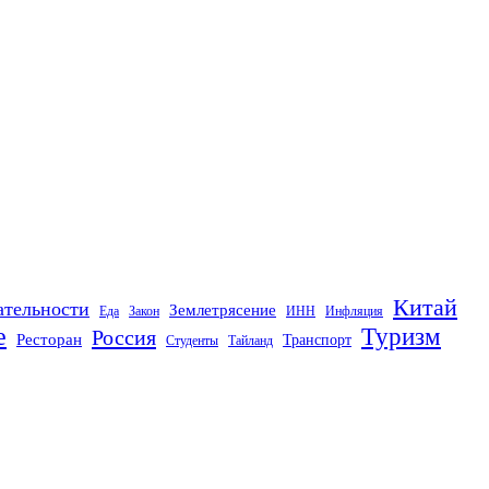
Китай
ательности
Землетрясение
Еда
Закон
ИНН
Инфляция
е
Туризм
Россия
Ресторан
Транспорт
Студенты
Тайланд