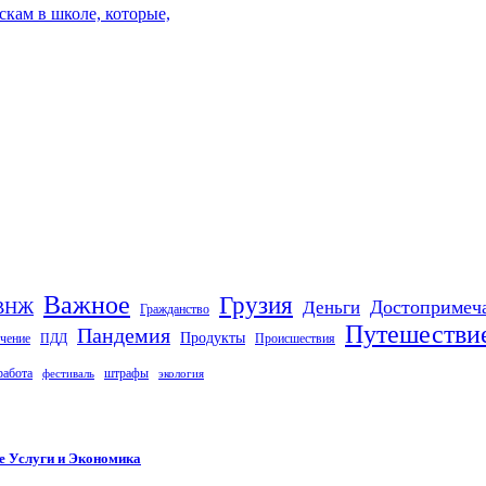
кам в школе, которые,
Важное
Грузия
Деньги
Достопримеч
ВНЖ
Гражданство
Путешестви
Пандемия
Продукты
чение
ПДД
Происшествия
работа
штрафы
фестиваль
экология
е Услуги и Экономика