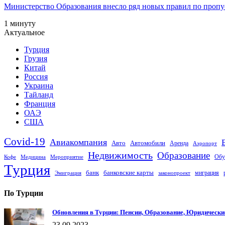
Министерство Образования внесло ряд новых правил по пропус
1 минуту
Актуальное
Турция
Грузия
Китай
Россия
Украина
Тайланд
Франция
ОАЭ
США
Covid-19
Авиакомпания
Авто
Автомобили
Аренда
Аэропорт
Недвижимость
Образование
Обу
Кофе
Медицина
Мероприятие
Турция
банк
банковские карты
миграция
Эмиграция
законопроект
По Турции
Обновления в Турции: Пенсии, Образование, Юридически
23.09.2023