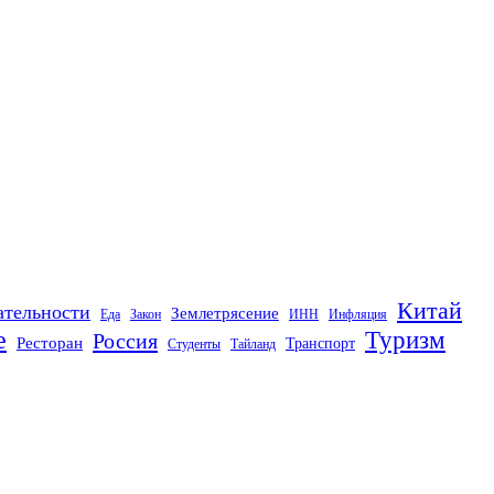
Китай
ательности
Землетрясение
Еда
Закон
ИНН
Инфляция
е
Туризм
Россия
Ресторан
Транспорт
Студенты
Тайланд