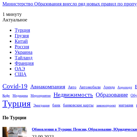
Министерство Образования внесло ряд новых правил по пропус
1 минуту
Актуальное
Турция
Грузия
Китай
Россия
Украина
Тайланд
Франция
ОАЭ
США
Covid-19
Авиакомпания
Авто
Автомобили
Аренда
Аэропорт
Недвижимость
Образование
Обу
Кофе
Медицина
Мероприятие
Турция
банк
банковские карты
миграция
Эмиграция
законопроект
По Турции
Обновления в Турции: Пенсии, Образование, Юридически
23.09.2023