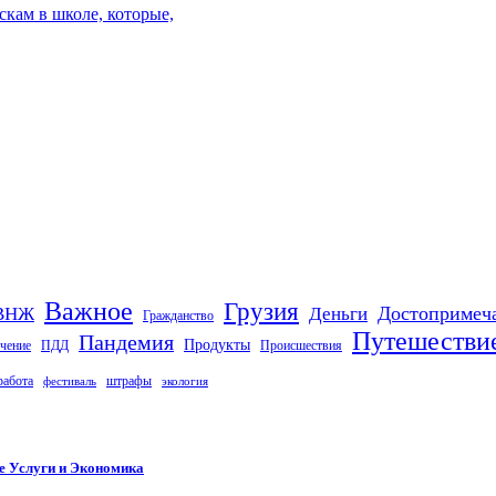
кам в школе, которые,
Важное
Грузия
Деньги
Достопримеч
ВНЖ
Гражданство
Путешестви
Пандемия
Продукты
чение
ПДД
Происшествия
работа
штрафы
фестиваль
экология
е Услуги и Экономика