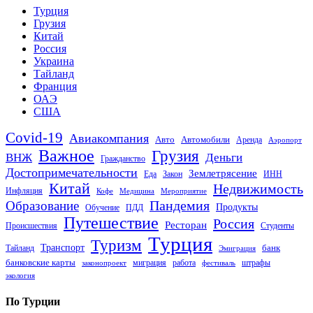
Турция
Грузия
Китай
Россия
Украина
Тайланд
Франция
ОАЭ
США
Covid-19
Авиакомпания
Авто
Автомобили
Аренда
Аэропорт
Важное
Грузия
Деньги
ВНЖ
Гражданство
Достопримечательности
Землетрясение
Еда
Закон
ИНН
Китай
Недвижимость
Инфляция
Кофе
Медицина
Мероприятие
Пандемия
Образование
Продукты
Обучение
ПДД
Путешествие
Россия
Ресторан
Происшествия
Студенты
Турция
Туризм
Транспорт
банк
Тайланд
Эмиграция
банковские карты
миграция
работа
штрафы
законопроект
фестиваль
экология
По Турции