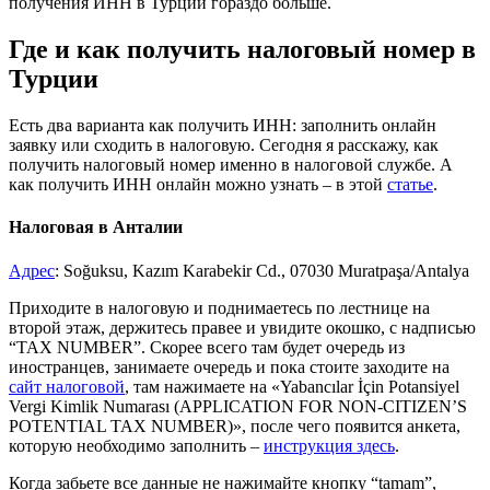
получения ИНН в Турции гораздо больше.
Где и как получить налоговый номер в
Турции
Есть два варианта как получить ИНН: заполнить онлайн
заявку или сходить в налоговую. Сегодня я расскажу, как
получить налоговый номер именно в налоговой службе. А
как получить ИНН онлайн можно узнать – в этой
статье
.
Налоговая в Анталии
Адрес
: Soğuksu, Kazım Karabekir Cd., 07030 Muratpaşa/Antalya
Приходите в налоговую и поднимаетесь по лестнице на
второй этаж, держитесь правее и увидите окошко, с надписью
“TAX NUMBER”. Скорее всего там будет очередь из
иностранцев, занимаете очередь и пока стоите заходите на
сайт налоговой
, там нажимаете на «Yabancılar İçin Potansiyel
Vergi Kimlik Numarası (APPLICATION FOR NON-CITIZEN’S
POTENTIAL TAX NUMBER)», после чего появится анкета,
которую необходимо заполнить –
инструкция здесь
.
Когда забьете все данные не нажимайте кнопку “tamam”,