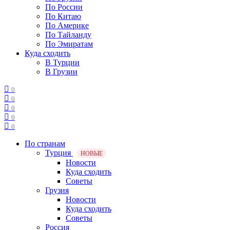
По России
По Китаю
По Америке
По Тайланду
По Эмиратам
Куда сходить
В Турции
В Грузии
0
0
0
0
0
По странам
Турция
НОВЫЕ
Новости
Куда сходить
Советы
Грузия
Новости
Куда сходить
Советы
Россия